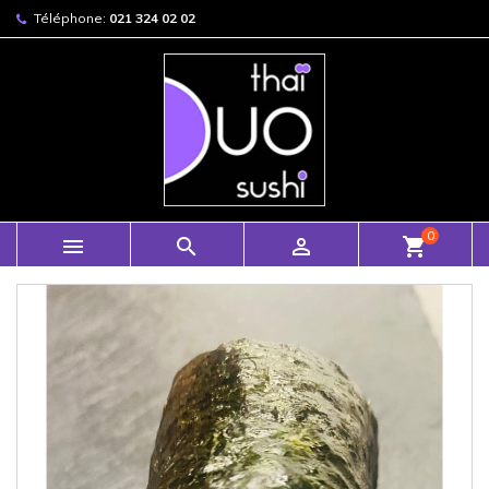
Téléphone:
021 324 02 02
0



shopping_cart