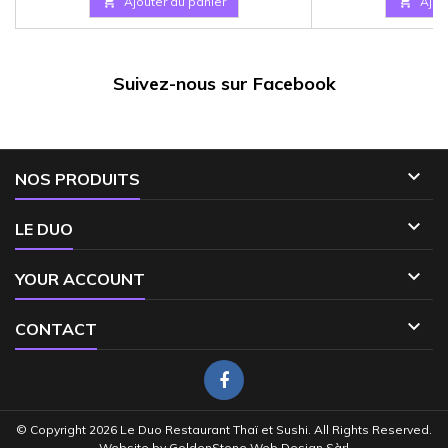

Ajouter au panier

Ajou
Suivez-nous sur Facebook

NOS PRODUITS

LE DUO

YOUR ACCOUNT

CONTACT
© Copyright 2026 Le Duo Restaurant Thaï et Sushi. All Rights Reserved.
Website by
GoldenStone Web Design Sàrl