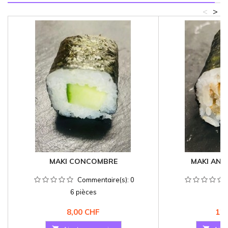
<
>
MAKI CONCOMBRE
MAKI ANGU
Commentaire(s):
0
6 pièces
6 
Prix
Pri
8,00 CHF
12,