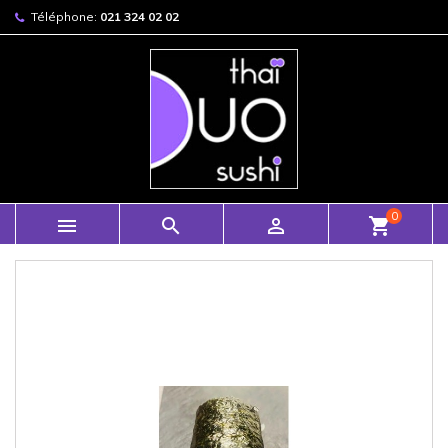
Téléphone:
021 324 02 02
0



shopping_cart