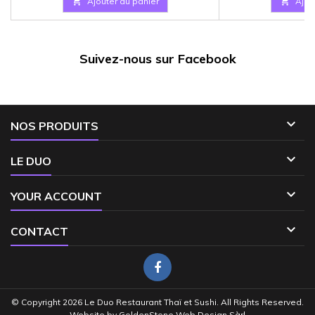

Ajouter au panier

Ajou
Suivez-nous sur Facebook

NOS PRODUITS

LE DUO

YOUR ACCOUNT

CONTACT
© Copyright 2026 Le Duo Restaurant Thaï et Sushi. All Rights Reserved.
Website by
GoldenStone Web Design Sàrl