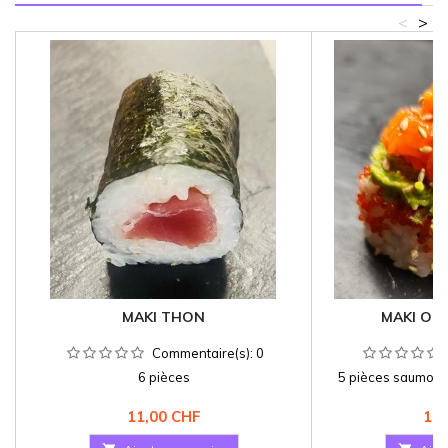
<
>
MAKI THON
MAKI OR
Commentaire(s):
0
6 pièces
5 pièces saumon, 
s
Prix
Pri
11,00 CHF
13,