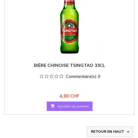
BIÈRE CHINOISE TSINGTAO 33CL
Commentaire(s):
0
Prix
4,80 CHF

Ajouter au panier
RETOUR EN HAUT
