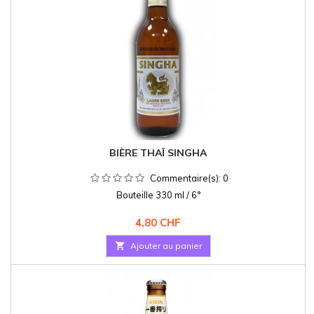
BIÈRE THAÏ SINGHA
Commentaire(s):
0
Bouteille 330 ml / 6°
Prix
4,80 CHF

Ajouter au panier