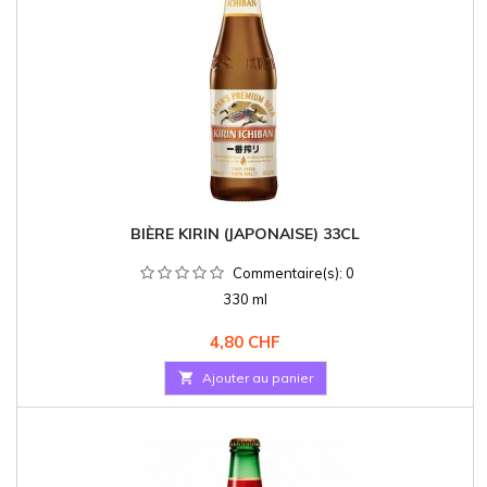
BIÈRE KIRIN (JAPONAISE) 33CL
Commentaire(s):
0
330 ml
Prix
4,80 CHF

Ajouter au panier