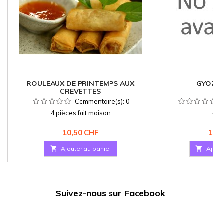
ROULEAUX DE PRINTEMPS AUX
GYOZA
CREVETTES
Commentaire(s):
0
4 pièces fait maison
4 
Prix
Pri
10,50 CHF
10,

Ajouter au panier

Ajou
Suivez-nous sur Facebook