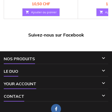
Prix
Pri
10,50 CHF
10,

Ajouter au panier

Ajou
Suivez-nous sur Facebook

NOS PRODUITS

LE DUO

YOUR ACCOUNT

CONTACT