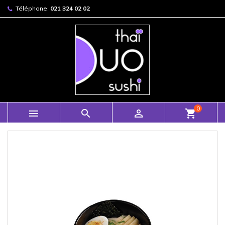
Téléphone:
021 324 02 02
0



shopping_cart