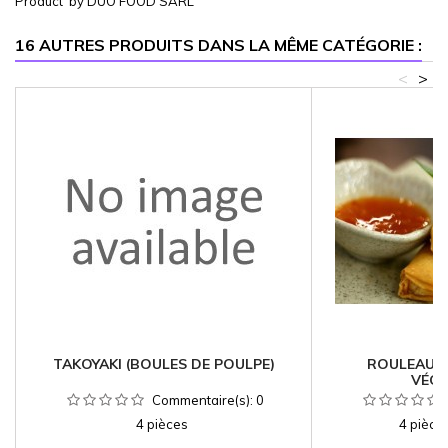
Product by DUO FOOD SARL
16 AUTRES PRODUITS DANS LA MÊME CATÉGORIE :
<
>
TAKOYAKI (BOULES DE POULPE)
ROULEAUX 
VÉGÉ
Commentaire(s):
0
4 pièces
4 pièces