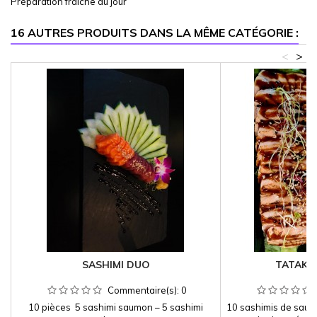
Préparation fraiche du jour
16 AUTRES PRODUITS DANS LA MÊME CATÉGORIE :
<
>
SASHIMI DUO
TATAKI
Commentaire(s):
0
10 pièces 5 sashimi saumon – 5 sashimi
10 sashimis de saumo