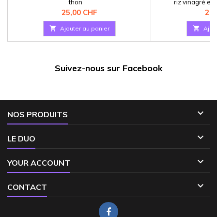
thon
riz vinagré 
Prix
Pri
25,00 CHF
27,

Ajouter au panier

Ajou
Suivez-nous sur Facebook

NOS PRODUITS

LE DUO

YOUR ACCOUNT

CONTACT