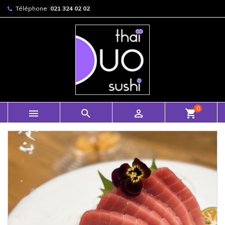
Téléphone:
021 324 02 02
0



shopping_cart