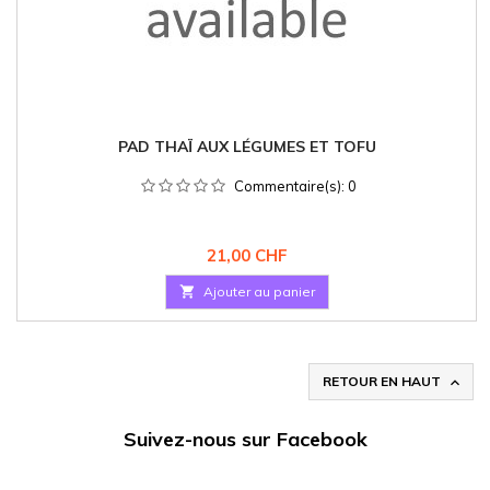
PAD THAÏ AUX LÉGUMES ET TOFU
Commentaire(s):
0
Prix
21,00 CHF

Ajouter au panier
RETOUR EN HAUT

Suivez-nous sur Facebook