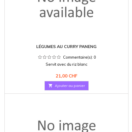
LÉGUMES AU CURRY PANENG
Commentaire(s):
0
Servit avec du riz blanc
Prix
21,00 CHF

Ajouter au panier