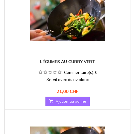
LÉGUMES AU CURRY VERT
Commentaire(s):
0
Servit avec du riz blanc
Prix
21,00 CHF

Ajouter au panier