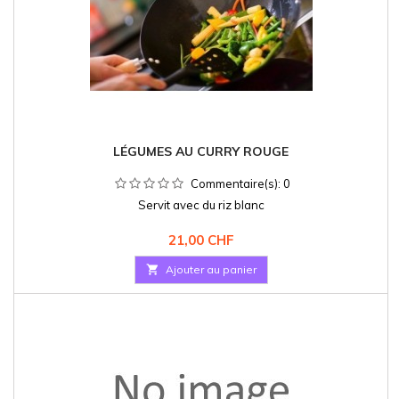
LÉGUMES AU CURRY ROUGE
Commentaire(s):
0
Servit avec du riz blanc
Prix
21,00 CHF

Ajouter au panier