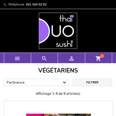
Téléphone:
021 324 02 02
0



shopping_cart
VÉGÉTARIENS

Pertinence
FILTRER
Affichage 1-8 de 8 article(s)